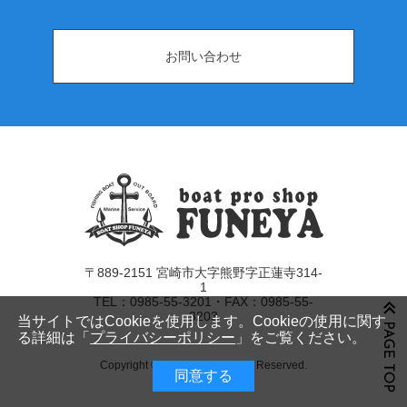
お問い合わせ
〒889-2151 宮崎市大字熊野字正蓮寺314-
1
TEL：0985-55-3201・FAX：0985-55-
3203
当サイトではCookieを使用します。Cookieの使用に関す
る詳細は「
プライバシーポリシー
」をご覧ください。
Copyright © FUNEYA All Rights Reserved.
同意する